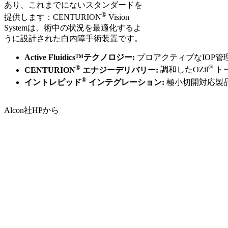
あり、これまでにないスタンダードを
®
提供します：CENTURION
Vision
Systemは、術中の状況を最適化するよ
うに設計された白内障手術装置です。
Active Fluidics™テクノロジー:
プロアクティブなIOP
®
®
CENTURION
エナジーデリバリー:
調和したOZil
ト
®
イントレピッド
インテグレーション:
極小切開対応製
Alcon社HPから